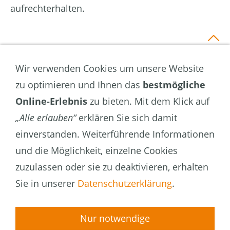
aufrechterhalten.
Wir verwenden Cookies um unsere Website
zu optimieren und Ihnen das
bestmögliche
Wohnen
Online-Erlebnis
zu bieten. Mit dem Klick auf
Stadtteile
„Alle erlauben“
erklären Sie sich damit
Aktuelle Angebote
einverstanden. Weiterführende Informationen
Wohnungen für jedes Alter
und die Möglichkeit, einzelne Cookies
Wunschwohnung
zuzulassen oder sie zu deaktivieren, erhalten
Stellplätze
Sie in unserer
Datenschutzerklärung
.
Gästewohnungen
Monteurwohnung
Nur notwendige