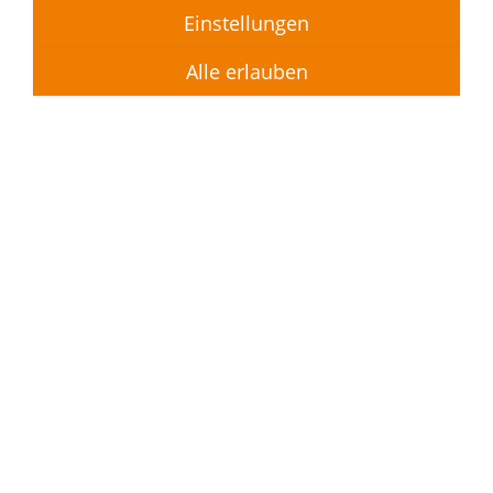
Service
Einstellungen
WGS-Mietertreff
Alle erlauben
Reparatur melden
Havariedienst
Aktuelles
Downloads
Genossenschaft
Genossenschaftliches Wohnen
Vorteile der Mitgliedschaft
Geschichte
Organe & Satzung
Kontakt